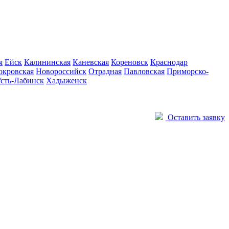
я
Ейск
Калининская
Каневская
Кореновск
Краснодар
окровская
Новороссийск
Отрадная
Павловская
Приморско-
сть-Лабинск
Хадыженск
Оставить заявку