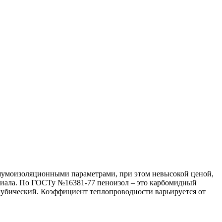
 шумоизоляционными параметрами, при этом невысокой ценой,
ериала. По ГОСТу №16381-77 пеноизол – это карбомидный
р кубический. Коэффициент теплопроводности варьируется от