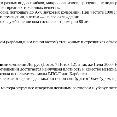
м разных видов грибков, микроорганизмов, грызунов, не подвер
ляет вредных токсичных веществ.
бна поглощать до 95% звуковых колебаний. При частоте 1000 Г
и помещения, а летом — на его охлаждении.
ок службы пеноизола составляет примерно 80 лет.
ом (карбамидным пенопластом) стен жилых и строящихся объек
ание
компании Логрус (Поток-7 Поток-12), а так же Пена-3000.
отношении достигается наилучшая плотность и качество материа
оизола используется смолы ВПС-Г или Карбопен.
ческие отверстия для закачки пеноизола бурятся 16мм буром, в
мастера затрут все отверстия песчаным раствором и уберут поте