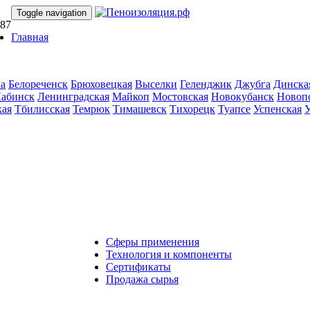
Toggle navigation
-87
Главная
на
Белореченск
Брюховецкая
Выселки
Геленджик
Джубга
Динска
абинск
Ленинградская
Майкоп
Мостовская
Новокубанск
Новоп
кая
Тбилисская
Темрюк
Тимашевск
Тихорецк
Туапсе
Успенская
У
Сферы применения
Технология и компоненты
Сертификаты
Продажа сырья