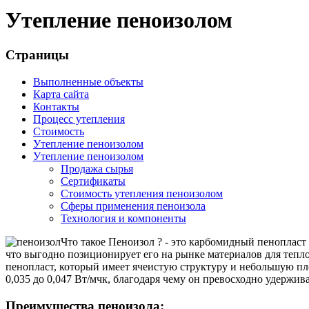
Утепление пеноизолом
Страницы
Выполненные объекты
Карта сайта
Контакты
Процесс утепления
Стоимость
Утепление пеноизолом
Утепление пеноизолом
Продажа сырья
Сертификаты
Стоимость утепления пеноизолом
Сферы применения пеноизола
Технология и компоненты
Что такое Пеноизол ? - это карбомидный пенопла
что выгодно позиционирует его на рынке материалов для тепл
пенопласт, который имеет ячеистую структуру и небольшую пло
0,035 до 0,047 Вт/мчк, благодаря чему он превосходно удержива
Преимущества пеноизола: