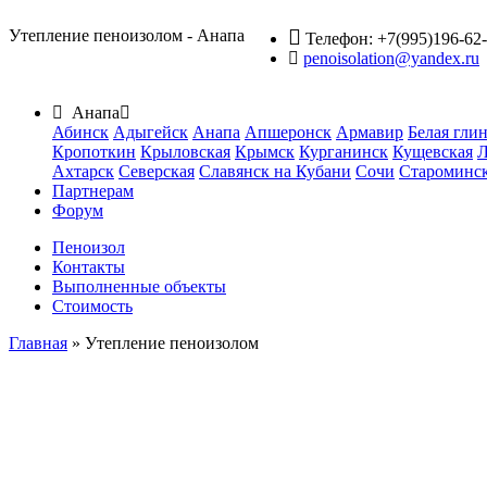
Утепление пеноизолом - Анапа
Телефон:
+7(995)196-62
penoisolation@yandex.ru
Анапа
Абинск
Адыгейск
Анапа
Апшеронск
Армавир
Белая гли
Кропоткин
Крыловская
Крымск
Курганинск
Кущевская
Л
Ахтарск
Северская
Славянск на Кубани
Сочи
Староминс
Партнерам
Форум
Пеноизол
Контакты
Выполненные объекты
Стоимость
Главная
» Утепление пеноизолом